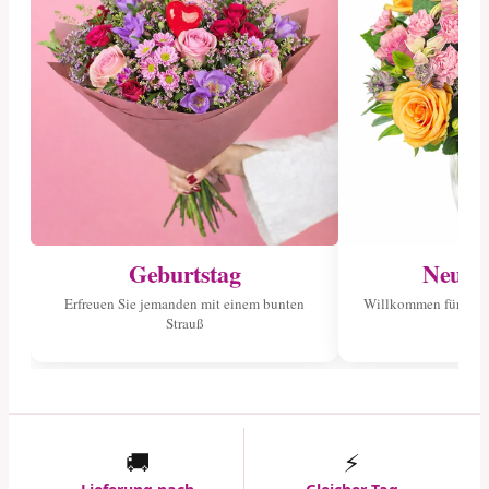
Geburtstag
Neuge
Erfreuen Sie jemanden mit einem bunten
Willkommen für das 
Strauß
🚚
⚡