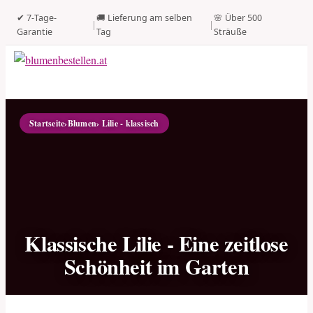
✔ 7-Tage-
🚚 Lieferung am selben
🌸 Über 500
|
|
Garantie
Tag
Sträuße
Startseite
›
Blumen
› Lilie - klassisch
Klassische Lilie - Eine zeitlose
Schönheit im Garten