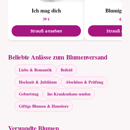
Ich mag dich
Blumiger 
39 €
43 €
Strauß ansehen
Strauß ans
Beliebte Anlässe zum Blumenversand
Liebe & Romantik
Beileid
Hochzeit & Jubiläum
Abschluss & Prüfung
Geburtstag
Ins Krankenhaus senden
Giftige Blumen & Haustiere
Verwandte Blumen