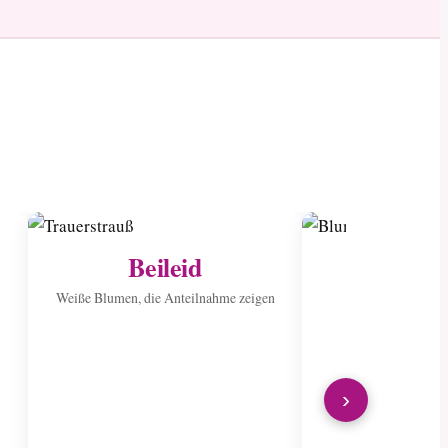
Beileid
Ins Kran
sen
Weiße Blumen, die Anteilnahme zeigen
Verbreiten Sie Fr
wunderschön
›