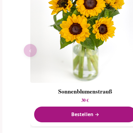
‹
Sonnenblumen­strauß
30 €
Bestellen →