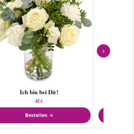
›
Ich bin bei Dir!
Ein G
42 €
Bestellen →