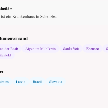
cheibbs
ist ein Krankenhaus in Scheibbs.
 Blumenversand
 an der Raab
Aigen im Mühlkreis
Sankt Veit
Ebensee
S
itenfeld
den
irates
Latvia
Brazil
Slovakia