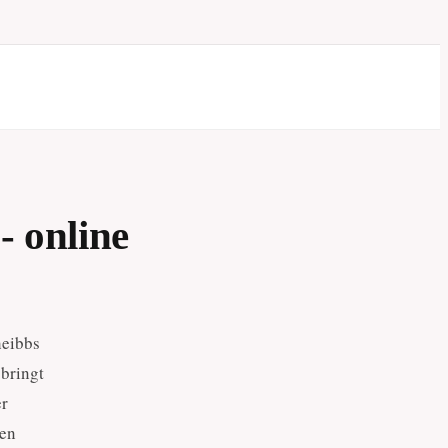
- online
heibbs
bringt
er
den