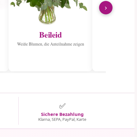
›
Beileid
Ins Kran
sen
Weiße Blumen, die Anteilnahme zeigen
Verbreiten Sie Fr
wunderschön
✅
Sichere Bezahlung
Klarna, SEPA, PayPal, Karte