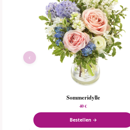
‹
Sommeridylle
40 €
Bestellen →