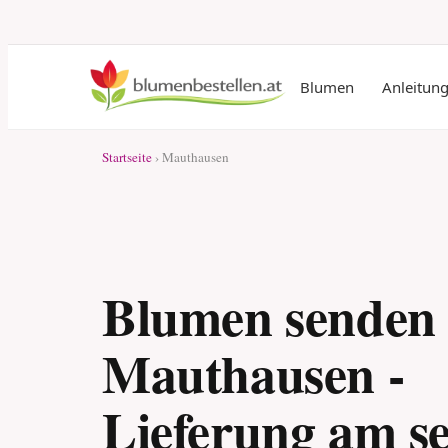
Blumen
Anleitun
Startseite
› Mauthausen
Blumen senden
Mauthausen -
Lieferung am s