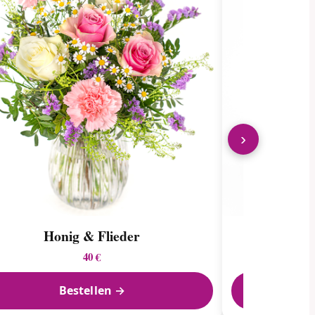
›
Honig & Flieder
P
40 €
Bestellen →