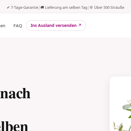
✔ 7-Tage-Garantie
|
🚚 Lieferung am selben Tag
|
🌸 Über 500 Sträuße
gen
FAQ
Ins Ausland versenden ↗
 nach
elben