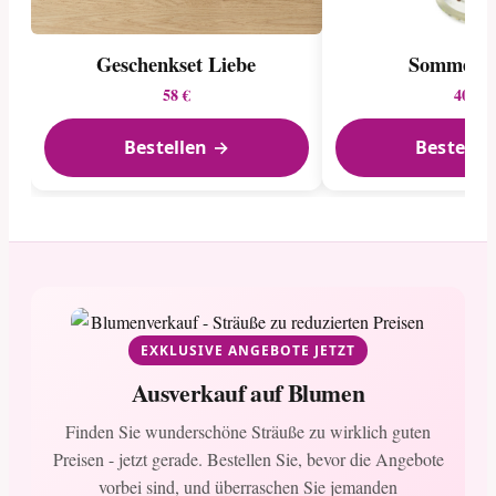
Geschenkset Liebe
Sommerid
58 €
40 €
Bestellen →
Bestelle
EXKLUSIVE ANGEBOTE JETZT
Ausverkauf auf Blumen
Finden Sie wunderschöne Sträuße zu wirklich guten
Preisen - jetzt gerade. Bestellen Sie, bevor die Angebote
vorbei sind, und überraschen Sie jemanden