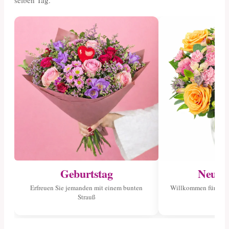
selben Tag.
Geburtstag
Neuge
Erfreuen Sie jemanden mit einem bunten
Willkommen für das 
Strauß