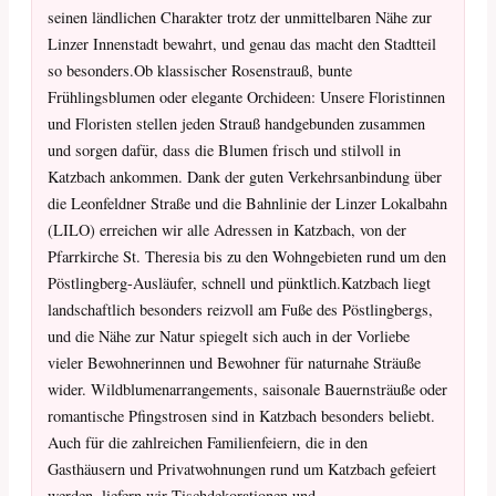
seinen ländlichen Charakter trotz der unmittelbaren Nähe zur
Linzer Innenstadt bewahrt, und genau das macht den Stadtteil
so besonders.Ob klassischer Rosenstrauß, bunte
Frühlingsblumen oder elegante Orchideen: Unsere Floristinnen
und Floristen stellen jeden Strauß handgebunden zusammen
und sorgen dafür, dass die Blumen frisch und stilvoll in
Katzbach ankommen. Dank der guten Verkehrsanbindung über
die Leonfeldner Straße und die Bahnlinie der Linzer Lokalbahn
(LILO) erreichen wir alle Adressen in Katzbach, von der
Pfarrkirche St. Theresia bis zu den Wohngebieten rund um den
Pöstlingberg-Ausläufer, schnell und pünktlich.Katzbach liegt
landschaftlich besonders reizvoll am Fuße des Pöstlingbergs,
und die Nähe zur Natur spiegelt sich auch in der Vorliebe
vieler Bewohnerinnen und Bewohner für naturnahe Sträuße
wider. Wildblumenarrangements, saisonale Bauernsträuße oder
romantische Pfingstrosen sind in Katzbach besonders beliebt.
Auch für die zahlreichen Familienfeiern, die in den
Gasthäusern und Privatwohnungen rund um Katzbach gefeiert
werden, liefern wir Tischdekorationen und