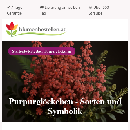
✔ 7-Tage-
🚚 Lieferung am selben
🌸 Über 500
|
|
Garantie
Tag
Sträuße
Startseite
›
Ratgeber
› Purpurglöckchen
Purpurglöckchen - Sorten und
Symbolik