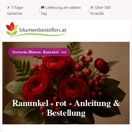
✔ 7-Tage-
🚚 Lieferung am selben
🌸 Über 500
|
|
Garantie
Tag
Sträuße
Startseite
›
Blumen
› Ranunkel - rot
Ranunkel - rot - Anleitung &
Bestellung