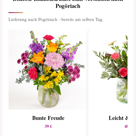
Pogöriach
Lieferung nach Pogöriach - bereits am selben Tag.
Bunte Freude
Leicht & b
39 €
48 €