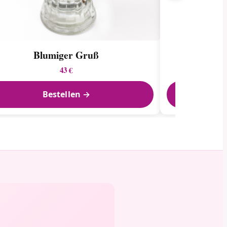
Blumiger Gruß
Ein G
43 €
Bestellen →