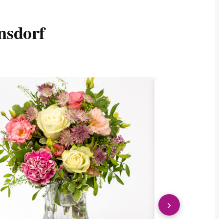
nsdorf
›