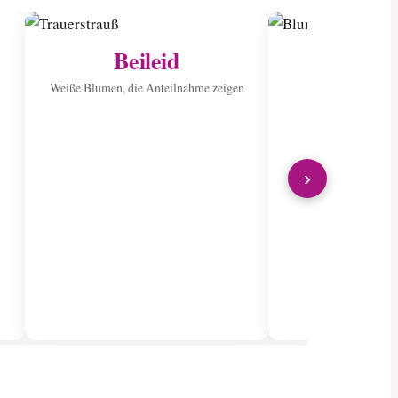
Beileid
Ins Kran
sen
Weiße Blumen, die Anteilnahme zeigen
Verbreiten Sie Fr
wunderschön
›