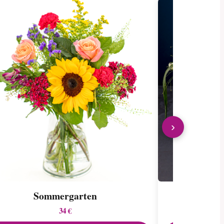
›
Sommergarten
Klas
34 €