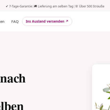
✔ 7-Tage-Garantie
|
🚚 Lieferung am selben Tag
|
🌸 Über 500 Sträuße
gen
FAQ
Ins Ausland versenden ↗
 nach
elben