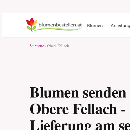
Blumen
Anleitun
Startseite
› Obere Fellach
Blumen senden
Obere Fellach -
Lieferung am s