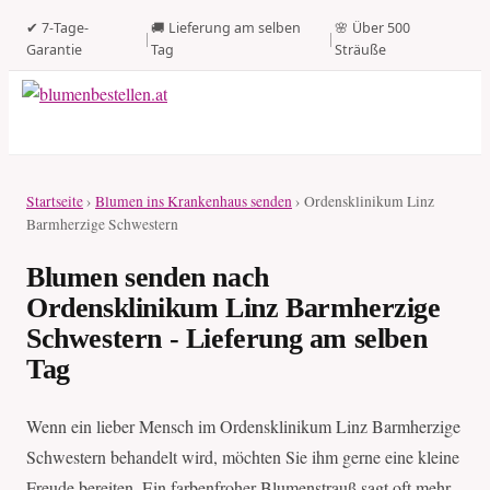
✔ 7-Tage-
🚚 Lieferung am selben
🌸 Über 500
|
|
Garantie
Tag
Sträuße
Startseite
›
Blumen ins Krankenhaus senden
› Ordensklinikum Linz
Barmherzige Schwestern
Blumen senden nach
Ordensklinikum Linz Barmherzige
Schwestern - Lieferung am selben
Tag
Wenn ein lieber Mensch im Ordensklinikum Linz Barmherzige
Schwestern behandelt wird, möchten Sie ihm gerne eine kleine
Freude bereiten. Ein farbenfroher Blumenstrauß sagt oft mehr