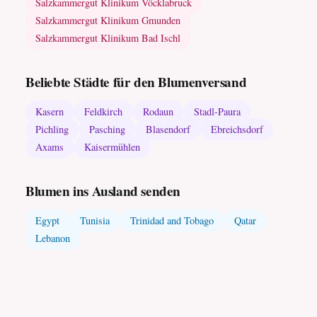
Salzkammergut Klinikum Vöcklabruck
Salzkammergut Klinikum Gmunden
Salzkammergut Klinikum Bad Ischl
Beliebte Städte für den Blumenversand
Kasern
Feldkirch
Rodaun
Stadl-Paura
Pichling
Pasching
Blasendorf
Ebreichsdorf
Axams
Kaisermühlen
Blumen ins Ausland senden
Egypt
Tunisia
Trinidad and Tobago
Qatar
Lebanon