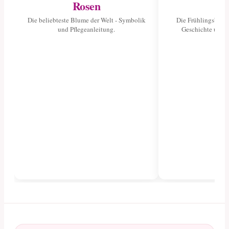
Rosen
Tu
Die beliebteste Blume der Welt - Symbolik
Die Frühlingsblume
und Pflegeanleitung.
Geschichte und 