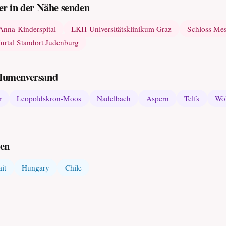
r in der Nähe senden
Anna-Kinderspital
LKH-Universitätsklinikum Graz
Schloss Me
rtal Standort Judenburg
 Blumenversand
r
Leopoldskron-Moos
Nadelbach
Aspern
Telfs
Wöl
den
it
Hungary
Chile