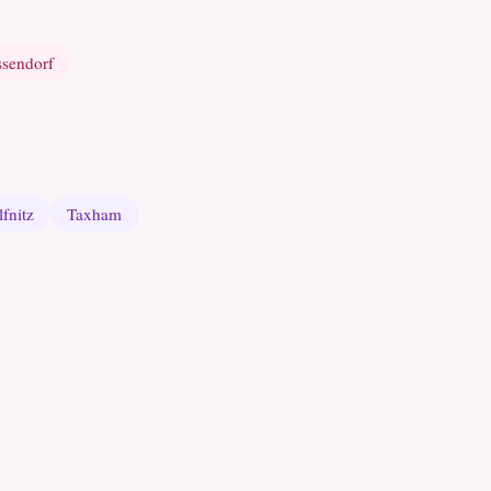
ssendorf
fnitz
Taxham