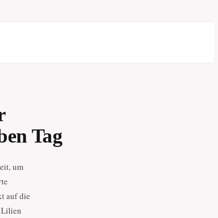
r
lben Tag
eit, um
rte
t auf die
 Lilien