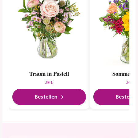
Traum in Pastell
Sommerga
38 €
34 €
Bestellen →
Bestelle