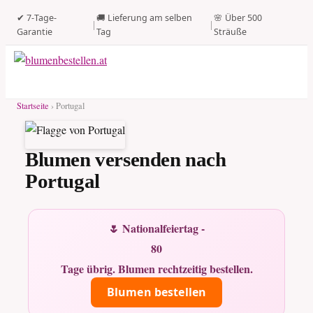
✔ 7-Tage-
🚚 Lieferung am selben
🌸 Über 500
|
|
Garantie
Tag
Sträuße
Startseite
› Portugal
Blumen versenden nach
Portugal
🌷 Nationalfeiertag -
80
Tage übrig. Blumen rechtzeitig bestellen.
Blumen bestellen