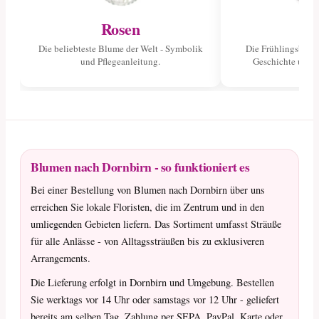
Rosen
Tu
Die beliebteste Blume der Welt - Symbolik
Die Frühlingsblume
und Pflegeanleitung.
Geschichte und 
Blumen nach Dornbirn - so funktioniert es
Bei einer Bestellung von Blumen nach Dornbirn über uns
erreichen Sie lokale Floristen, die im Zentrum und in den
umliegenden Gebieten liefern. Das Sortiment umfasst Sträuße
für alle Anlässe - von Alltagssträußen bis zu exklusiveren
Arrangements.
Die Lieferung erfolgt in Dornbirn und Umgebung. Bestellen
Sie werktags vor 14 Uhr oder samstags vor 12 Uhr - geliefert
bereits am selben Tag. Zahlung per SEPA, PayPal, Karte oder