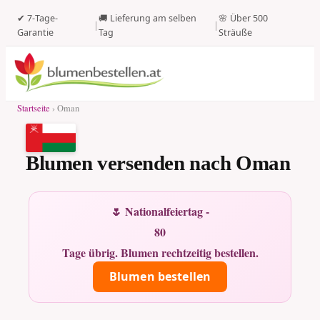
✔ 7-Tage-
🚚 Lieferung am selben
🌸 Über 500
|
|
Garantie
Tag
Sträuße
Startseite
› Oman
Blumen versenden nach Oman
🌷 Nationalfeiertag -
80
Tage übrig. Blumen rechtzeitig bestellen.
Blumen bestellen