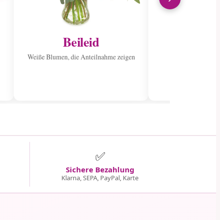
Beileid
Ins Kran
sen
Weiße Blumen, die Anteilnahme zeigen
Verbreiten Sie Fr
wunderschön
✅
Sichere Bezahlung
Klarna, SEPA, PayPal, Karte