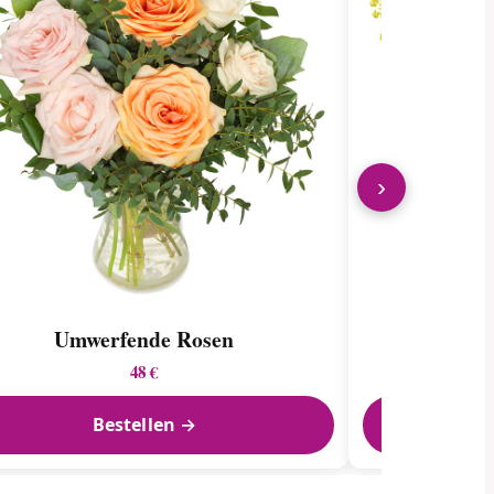
›
Umwerfende Rosen
Bunt
48 €
Bestellen →