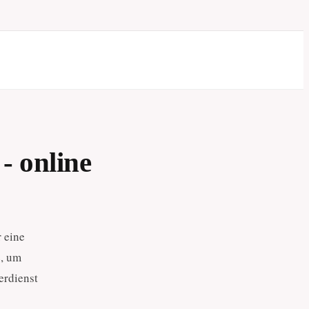
 online
 eine
e, um
erdienst