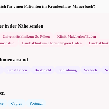
sich für einen Patienten im Krankenhaus Mauerbach?
r in der Nähe senden
Universitätsklinikum St. Pölten
Klinik Malcherhof Baden
mmenstein
Landesklinikum Thermenregion Baden
Landesklini
 Blumenversand
l
Sankt Pölten
Breitenfeld
Schladming
Seebach
Ne
den
nce
Cyprus
Portugal