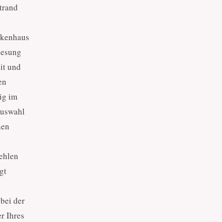
trand
nkenhaus
nesung
it und
en
ig im
Auswahl
hen
fehlen
gt
bei der
r Ihres