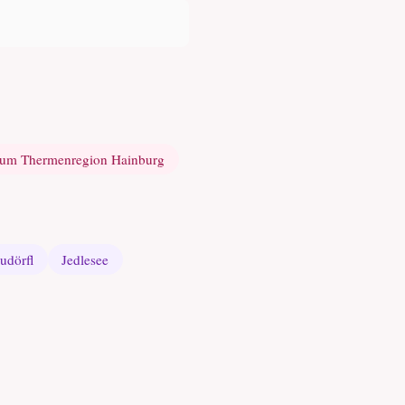
kum Thermenregion Hainburg
udörfl
Jedlesee