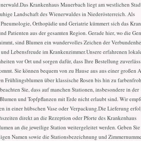
erwald.Das Krankenhaus Mauerbach liegt am westlichen Stad
 ruhige Landschaft des Wienerwaldes in Niederösterreich. Als
ür Pneumologie, Orthopädie und Geriatrie kümmert sich das Kra
nd Patienten aus der gesamten Region. Gerade hier, wo die Ge
 nimmt, sind Blumen ein wundervolles Zeichen der Verbundenhe
be und Lebensfreude im Krankenzimmer.Unsere erfahrenen lokal
heiten vor Ort und sorgen dafür, dass Ihre Bestellung zuverläss
mmt. Sie können bequem von zu Hause aus aus einer großen 
en Frühlingsblumen über klassische Rosen bis hin zu farbenfro
beachten Sie, dass auf manchen Stationen, insbesondere in der
Blumen und Topfpflanzen mit Erde nicht erlaubt sind. Wir emp
en in einer hübschen Vase oder Verpackung.Die Lieferung erfol
szeiten direkt an die Rezeption oder Pforte des Krankenhaus
umen an die jeweilige Station weitergeleitet werden. Geben Sie 
ändigen Namen sowie die Stationsbezeichnung und Zimmernumme