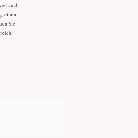
keit auch
, einen
uen Sie
reich