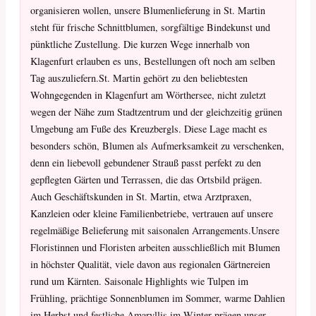
organisieren wollen, unsere Blumenlieferung in St. Martin
steht für frische Schnittblumen, sorgfältige Bindekunst und
pünktliche Zustellung. Die kurzen Wege innerhalb von
Klagenfurt erlauben es uns, Bestellungen oft noch am selben
Tag auszuliefern.St. Martin gehört zu den beliebtesten
Wohngegenden in Klagenfurt am Wörthersee, nicht zuletzt
wegen der Nähe zum Stadtzentrum und der gleichzeitig grünen
Umgebung am Fuße des Kreuzbergls. Diese Lage macht es
besonders schön, Blumen als Aufmerksamkeit zu verschenken,
denn ein liebevoll gebundener Strauß passt perfekt zu den
gepflegten Gärten und Terrassen, die das Ortsbild prägen.
Auch Geschäftskunden in St. Martin, etwa Arztpraxen,
Kanzleien oder kleine Familienbetriebe, vertrauen auf unsere
regelmäßige Belieferung mit saisonalen Arrangements.Unsere
Floristinnen und Floristen arbeiten ausschließlich mit Blumen
in höchster Qualität, viele davon aus regionalen Gärtnereien
rund um Kärnten. Saisonale Highlights wie Tulpen im
Frühling, prächtige Sonnenblumen im Sommer, warme Dahlien
im Herbst und festliche Amaryllis im Winter prägen unser