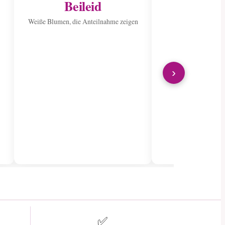
Beileid
Ins Kran
sen
Weiße Blumen, die Anteilnahme zeigen
Verbreiten Sie Fr
wunderschön
›
✅