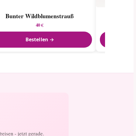
Bunter Wildblumen­strauß
Ro
40 €
Bestellen →
eisen - jetzt gerade.