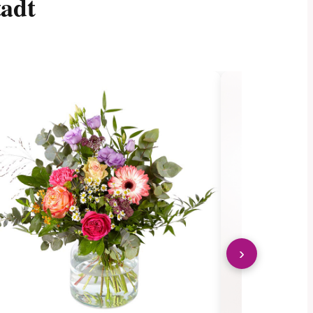
tadt
›