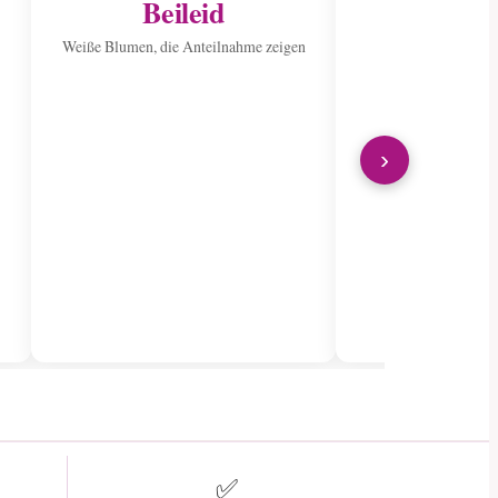
Beileid
Ins Kran
sen
Weiße Blumen, die Anteilnahme zeigen
Verbreiten Sie Fr
wunderschön
›
✅