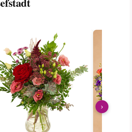
efstadt
›