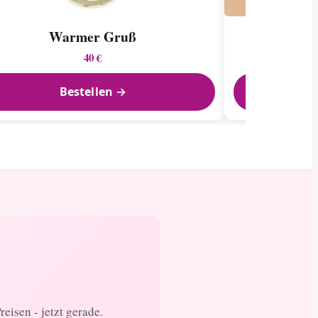
Warmer Gruß
Bun
40 €
Bestellen →
eisen - jetzt gerade.