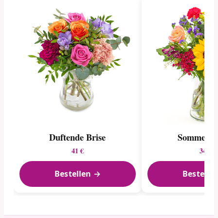
Duftende Brise
Sommerga
41 €
34 €
Bestellen →
Bestelle