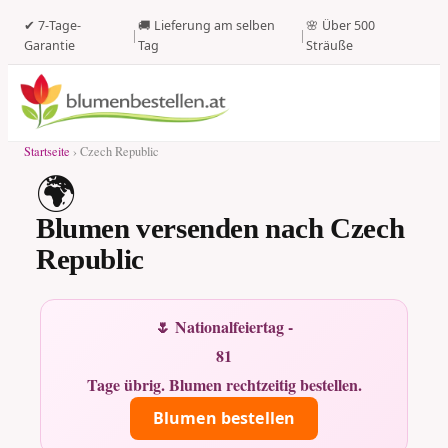
✔ 7-Tage-
🚚 Lieferung am selben
🌸 Über 500
|
|
Garantie
Tag
Sträuße
Startseite
› Czech Republic
🌍
Blumen versenden nach Czech
Republic
🌷 Nationalfeiertag -
81
Tage übrig. Blumen rechtzeitig bestellen.
Blumen bestellen