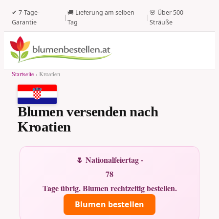
✔ 7-Tage-
🚚 Lieferung am selben
🌸 Über 500
|
|
Garantie
Tag
Sträuße
Startseite
› Kroatien
Blumen versenden nach
Kroatien
🌷 Nationalfeiertag -
78
Tage übrig. Blumen rechtzeitig bestellen.
Blumen bestellen