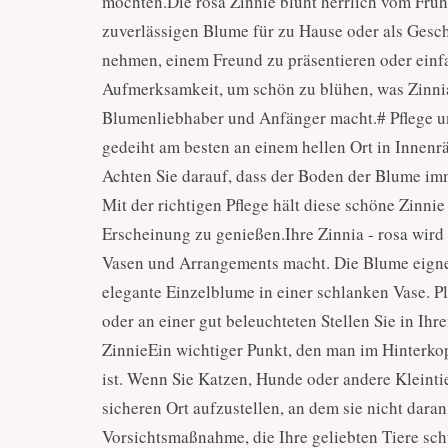
möchten.Die rosa Zinnie blüht herrlich vom Frühli
zuverlässigen Blume für zu Hause oder als Gesch
nehmen, einem Freund zu präsentieren oder einfa
Aufmerksamkeit, um schön zu blühen, was Zinnia 
Blumenliebhaber und Anfänger macht.# Pflege 
gedeiht am besten an einem hellen Ort in Innenr
Achten Sie darauf, dass der Boden der Blume imme
Mit der richtigen Pflege hält diese schöne Zinnie
Erscheinung zu genießen.Ihre Zinnia - rosa wird 
Vasen und Arrangements macht. Die Blume eignet
elegante Einzelblume in einer schlanken Vase. Pl
oder an einer gut beleuchteten Stellen Sie in Ih
ZinnieEin wichtiger Punkt, den man im Hinterkopf 
ist. Wenn Sie Katzen, Hunde oder andere Kleinti
sicheren Ort aufzustellen, an dem sie nicht dara
Vorsichtsmaßnahme, die Ihre geliebten Tiere sc