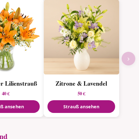
›
r Lilienstrauß
Zitrone & Lavendel
40 €
50 €
uß ansehen
Strauß ansehen
and