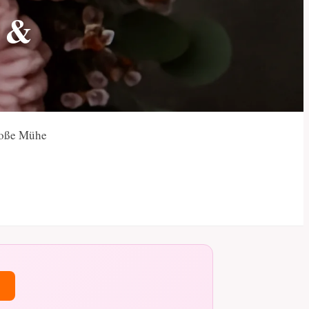
g &
große Mühe