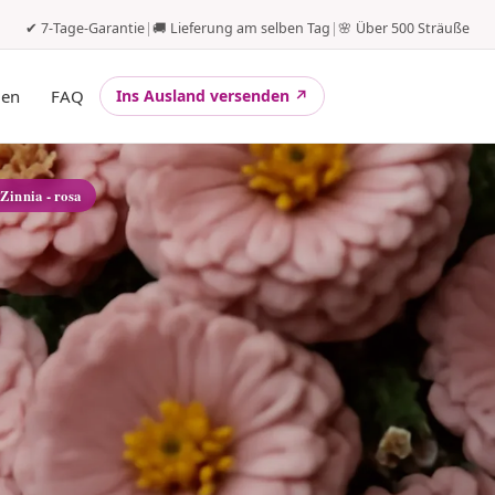
✔ 7-Tage-Garantie
|
🚚 Lieferung am selben Tag
|
🌸 Über 500 Sträuße
gen
FAQ
Ins Ausland versenden ↗
 Zinnia - rosa