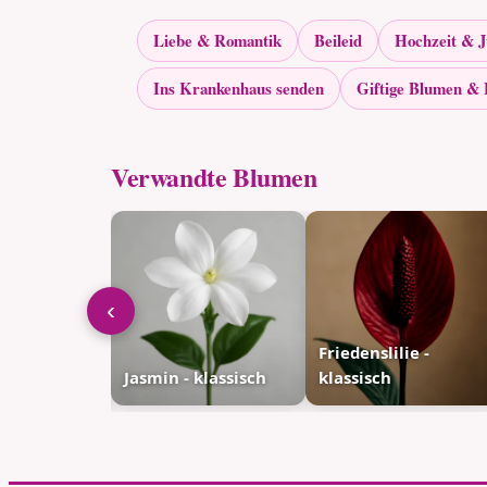
Liebe & Romantik
Beileid
Hochzeit & 
Ins Krankenhaus senden
Giftige Blumen & 
Verwandte Blumen
‹
Friedenslilie -
 - rosa
Jasmin - klassisch
klassisch