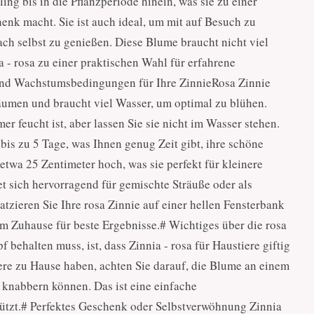
ng bis in die Pflanzperiode hinein, was sie zu einer
enk macht. Sie ist auch ideal, um mit auf Besuch zu
ch selbst zu genießen. Diese Blume braucht nicht viel
- rosa zu einer praktischen Wahl für erfahrene
und Wachstumsbedingungen für Ihre ZinnieRosa Zinnie
äumen und braucht viel Wasser, um optimal zu blühen.
r feucht ist, aber lassen Sie sie nicht im Wasser stehen.
 bis zu 5 Tage, was Ihnen genug Zeit gibt, ihre schöne
etwa 25 Zentimeter hoch, was sie perfekt für kleinere
 sich hervorragend für gemischte Sträuße oder als
atzieren Sie Ihre rosa Zinnie auf einer hellen Fensterbank
rem Zuhause für beste Ergebnisse.# Wichtiges über die rosa
behalten muss, ist, dass Zinnia - rosa für Haustiere giftig
ere zu Hause haben, achten Sie darauf, die Blume an einem
n knabbern können. Das ist eine einfache
hützt.# Perfektes Geschenk oder Selbstverwöhnung Zinnia