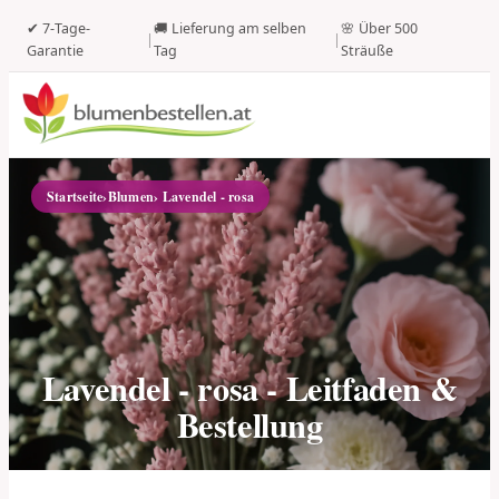
✔ 7-Tage-
🚚 Lieferung am selben
🌸 Über 500
|
|
Garantie
Tag
Sträuße
Startseite
›
Blumen
› Lavendel - rosa
Lavendel - rosa - Leitfaden &
Bestellung