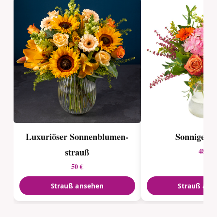
Luxuriöser Sonnenblumen­
Sonnige F
strauß
48 €
50 €
Strauß ansehen
Strauß ans