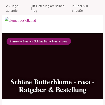
✔ 7-Tage-
🚚 Lieferung am selben
🌸 Über 500
|
|
Garantie
Tag
Sträuße
Startseite
›
Blumen
› Schöne Butterblume - rosa
Schöne Butterblume - rosa -
Ratgeber & Bestellung