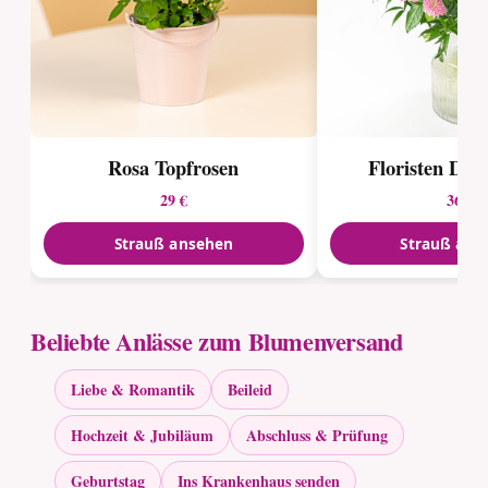
Rosa Topfrosen
Floristen Des
29 €
36 €
Strauß ansehen
Strauß ans
Beliebte Anlässe zum Blumenversand
Liebe & Romantik
Beileid
Hochzeit & Jubiläum
Abschluss & Prüfung
Geburtstag
Ins Krankenhaus senden