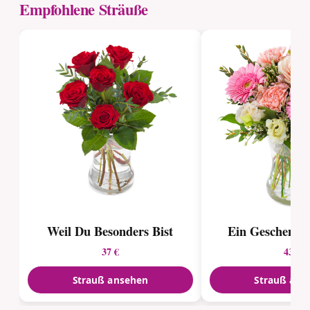
Empfohlene Sträuße
Weil Du Besonders Bist
Ein Geschenk d
37 €
43 €
Strauß ansehen
Strauß ans