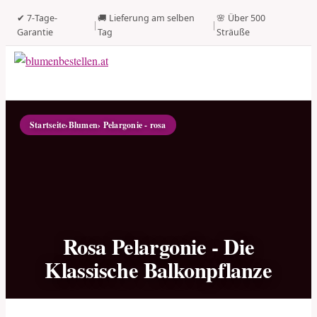
✔ 7-Tage-
🚚 Lieferung am selben
🌸 Über 500
|
|
Garantie
Tag
Sträuße
Startseite
›
Blumen
› Pelargonie - rosa
Rosa Pelargonie - Die
Klassische Balkonpflanze