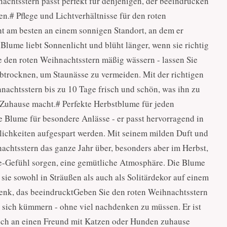
hnachtsstern passt perfekt für denjenigen, der beeindrucken
n.# Pflege und Lichtverhältnisse für den roten
t am besten an einem sonnigen Standort, an dem er
Blume liebt Sonnenlicht und blüht länger, wenn sie richtig
ie den roten Weihnachtsstern mäßig wässern - lassen Sie
trocknen, um Staunässe zu vermeiden. Mit der richtigen
nachtsstern bis zu 10 Tage frisch und schön, was ihn zu
Zuhause macht.# Perfekte Herbstblume für jeden
e Blume für besondere Anlässe - er passt hervorragend in
erlichkeiten aufgespart werden. Mit seinem milden Duft und
nachtsstern das ganze Jahr über, besonders aber im Herbst,
e-Gefühl sorgen, eine gemütliche Atmosphäre. Die Blume
sie sowohl in Sträußen als auch als Solitärdekor auf einem
enk, das beeindrucktGeben Sie den roten Weihnachtsstern
 sich kümmern - ohne viel nachdenken zu müssen. Er ist
 auch an einen Freund mit Katzen oder Hunden zuhause