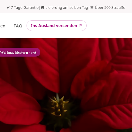
✔ 7-Tage-Garantie
|
🚚 Lieferung am selben Tag
|
🌸 Über 500 Sträuße
gen
FAQ
Ins Ausland versenden ↗
 Weihnachtsstern - rot