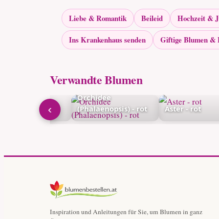
Liebe & Romantik
Beileid
Hochzeit & 
Ins Krankenhaus senden
Giftige Blumen & 
Verwandte Blumen
Orchidee
‹
rbera - rosa
(Phalaenopsis) - rot
Aster - rot
Inspiration und Anleitungen für Sie, um Blumen in ganz