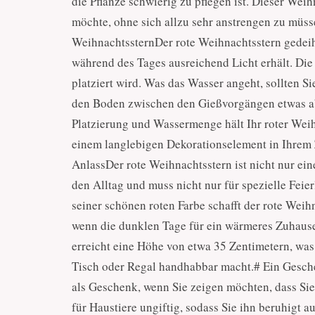
die Pflanze schwierig zu pflegen ist. Dieser Wei
möchte, ohne sich allzu sehr anstrengen zu müsse
WeihnachtssternDer rote Weihnachtsstern gedeih
während des Tages ausreichend Licht erhält. Die 
platziert wird. Was das Wasser angeht, sollten S
den Boden zwischen den Gießvorgängen etwas ab
Platzierung und Wassermenge hält Ihr roter Weih
einem langlebigen Dekorationselement in Ihrem 
AnlassDer rote Weihnachtsstern ist nicht nur ein
den Alltag und muss nicht nur für spezielle Fei
seiner schönen roten Farbe schafft der rote Weih
wenn die dunklen Tage für ein wärmeres Zuhaus
erreicht eine Höhe von etwa 35 Zentimetern, was 
Tisch oder Regal handhabbar macht.# Ein Gesch
als Geschenk, wenn Sie zeigen möchten, dass Sie
für Haustiere ungiftig, sodass Sie ihn beruhigt