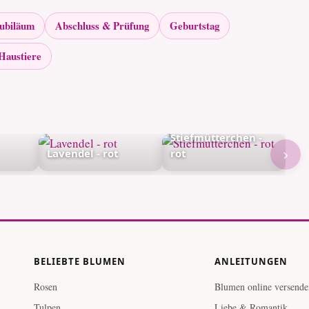
Jubiläum
Abschluss & Prüfung
Geburtstag
Haustiere
Stiefmütterchen -
›
Lavendel - rot
rot
BELIEBTE BLUMEN
ANLEITUNGEN
Rosen
Blumen online versende
Tulpen
Liebe & Romantik