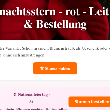
achtsstern - rot - Lei
& Bestellung
ter Variante. Schön in einem Blumenstrauß, als Geschenk oder 
, ohne sich anzustrengen.
🌸 Strauss wahlen
🌷 Nationalfeiertag -
81
Blumen bestellen
ge übrig. Blumen rechtzeitig bestellen.