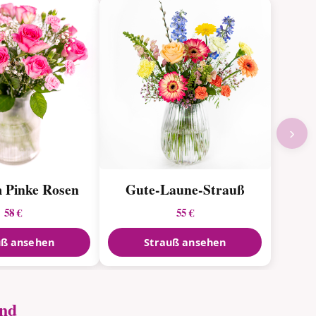
›
 Pinke Rosen
Gute-Laune-Strauß
58 €
55 €
uß ansehen
Strauß ansehen
and