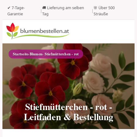
✔ 7-Tage-
🚚 Lieferung am selben
🌸 Über 500
|
|
Garantie
Tag
Sträuße
Startseite
›
Blumen
› Stiefmütterchen - rot
Stiefmütterchen - rot -
Leitfaden & Bestellung