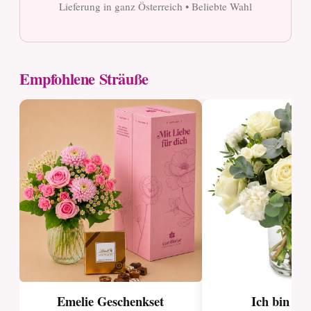
Lieferung in ganz Österreich • Beliebte Wahl
Empfohlene Sträuße
Emelie Geschenkset
Ich bin bei