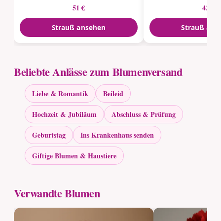
51 €
42 €
Strauß ansehen
Strauß ans
Beliebte Anlässe zum Blumenversand
Liebe & Romantik
Beileid
Hochzeit & Jubiläum
Abschluss & Prüfung
Geburtstag
Ins Krankenhaus senden
Giftige Blumen & Haustiere
Verwandte Blumen