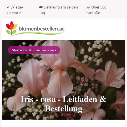
✔ 7-Tage-
🚚 Lieferung am selben
🌸 Über 500
|
|
Garantie
Tag
Sträuße
Startseite
›
Blumen
› Iris - rosa
Iris - rosa - Leitfaden &
Bestellung