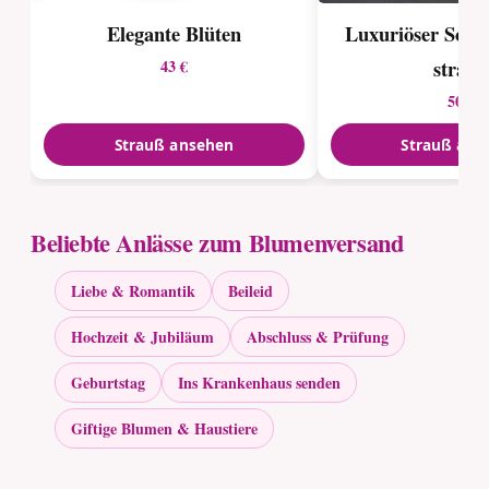
Elegante Blüten
Luxuriöser Son
strauß
43 €
50 €
Strauß ansehen
Strauß ans
Beliebte Anlässe zum Blumenversand
Liebe & Romantik
Beileid
Hochzeit & Jubiläum
Abschluss & Prüfung
Geburtstag
Ins Krankenhaus senden
Giftige Blumen & Haustiere