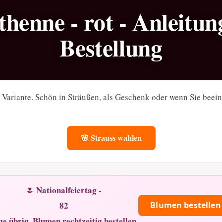
thenne - rot - Anleitu
Bestellung
n Variante. Schön in Sträußen, als Geschenk oder wenn Sie beei
🌸 Strauss wahlen
🌷 Nationalfeiertag -
82
Blumen bestellen
ge übrig. Blumen rechtzeitig bestellen.