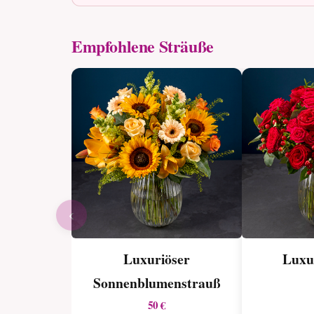
Empfohlene Sträuße
‹
Luxuriöser
Luxu
Sonnenblumen­strauß
50 €