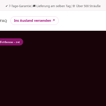
✔ 7-Tage-Garantie
|
🚚 Lieferung am selben Tag
|
🌸 Über 500 Sträuße
FAQ
Ins Ausland versenden ↗
 Fetthenne - rot