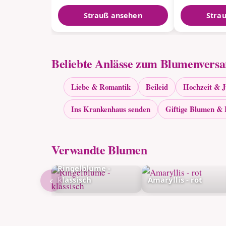
Strauß ansehen
Stra
Beliebte Anlässe zum Blumenvers
Liebe & Romantik
Beileid
Hochzeit & 
Ins Krankenhaus senden
Giftige Blumen & 
Verwandte Blumen
Ringelblume -
‹
klassisch
Amaryllis - rot