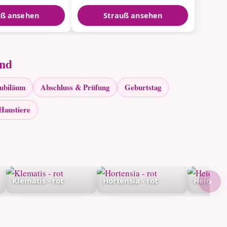
uß ansehen
Strauß ansehen
and
Jubiläum
Abschluss & Prüfung
Geburtstag
Haustiere
›
Klematis - rot
Hortensia - rot
Heidekra