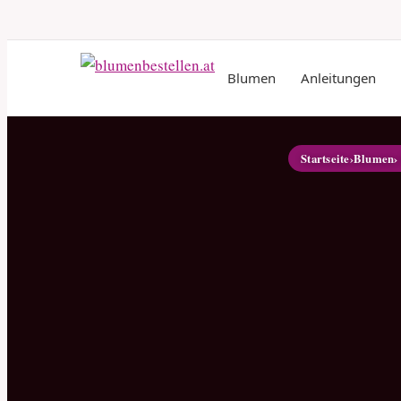
Blumen
Anleitungen
Startseite
›
Blumen
›