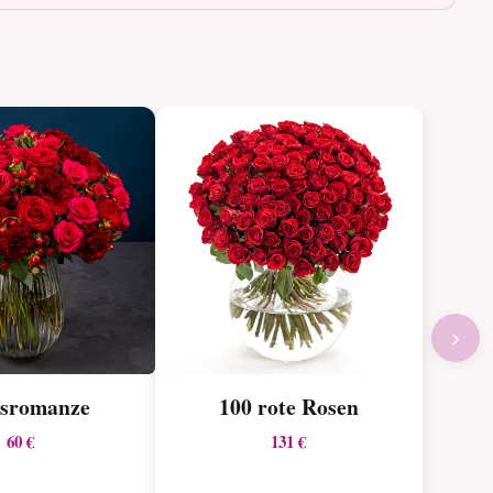
›
sromanze
100 rote Rosen
60 €
131 €