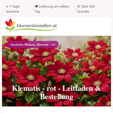
✔ 7-Tage-
🚚 Lieferung am selben
🌸 Über 500
|
|
Garantie
Tag
Sträuße
Startseite
›
Blumen
› Klematis - rot
Klematis - rot - Leitfaden &
Bestellung