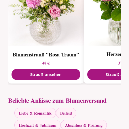
Herzenss
Blumenstrauß "Rosa Traum"
37 €
48 €
Strauß ansehen
Strauß ans
Beliebte Anlässe zum Blumenversand
Liebe & Romantik
Beileid
Hochzeit & Jubiläum
Abschluss & Prüfung