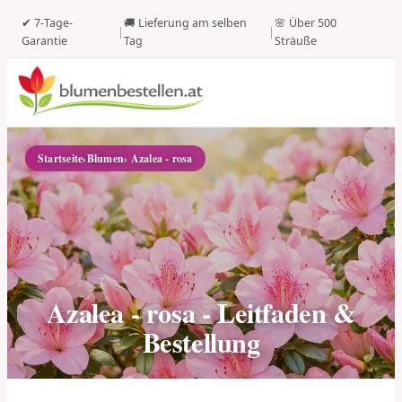
✔ 7-Tage-
🚚 Lieferung am selben
🌸 Über 500
|
|
Garantie
Tag
Sträuße
Startseite
›
Blumen
› Azalea - rosa
Azalea - rosa - Leitfaden &
Bestellung