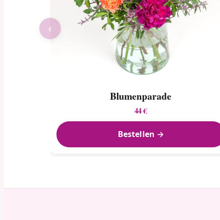
‹
Blumenparade
44 €
Bestellen →