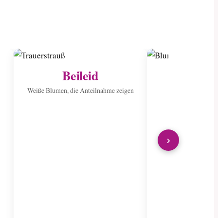
Beileid
Ins Kran
sen
Weiße Blumen, die Anteilnahme zeigen
Verbreiten Sie Fr
wunderschön
›