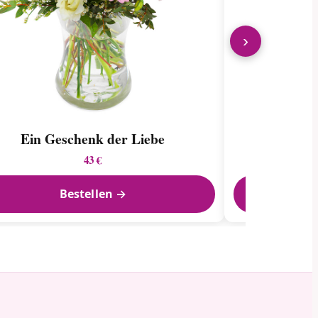
›
Ein Geschenk der Liebe
Bunt
43 €
Bestellen →