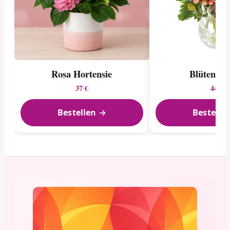
Rosa Hortensie
Blütenene
37 €
44 €
Bestellen →
Bestelle