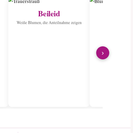
Beileid
Ins Kran
sen
Weiße Blumen, die Anteilnahme zeigen
Verbreiten Sie Fr
wunderschön
›