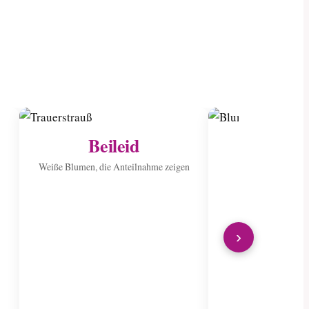
Beileid
Ins Kran
sen
Weiße Blumen, die Anteilnahme zeigen
Verbreiten Sie Fr
wunderschön
›