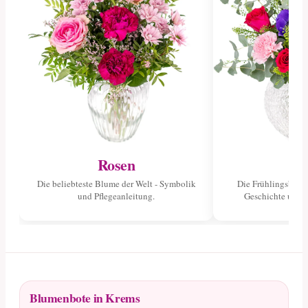
Rosen
Tu
Die beliebteste Blume der Welt - Symbolik
Die Frühlingsblume
und Pflegeanleitung.
Geschichte und 
Blumenbote in Krems