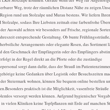
as LKH Stolzalpe kommen. Gerade wenn der Weg für Angehörige 
erbarer Weg, trotz der räumlichen Distanz Nähe zu zeigen.Uns
 Region rund um Stolzalpe und Murau bestens. Wir liefern Ihre
H Stolzalpe, sodass Ihre Liebsten zeitnah eine farbenfrohe Übe
der Auswahl achten wir besonders auf Frische, regionale Sorten
ahreszeit entsprechende Gestaltung. Ob bunte Frühlingssträuße
rbstliche Arrangements oder elegante Rosen, das Sortiment lä
und den Geschmack der Empfängerin oder des Empfängers abst
folgt in der Regel direkt an die Pforte oder die zuständige
epersonal sorgt dann dafür, dass der Strauß im Patientenzimme
ehörige keine Gedanken über Logistik oder Besuchszeiten ma
n der Steiermark wohnen, können Sie bequem online bestellen u
en.Besonders praktisch ist die Möglichkeit, vasenfreie Sträuße
oblemlos versorgt werden können. Aufgrund hygienischer Vorga
in vielen Kliniken keine Topfpflanzen mit Erde auf manchen S