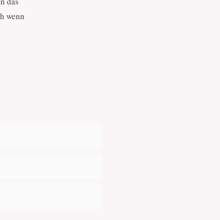
an das
ch wenn