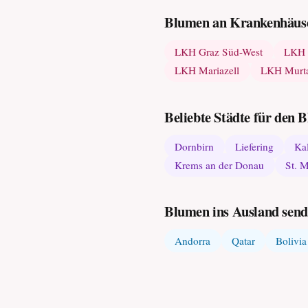
Blumen an Krankenhäuse
LKH Graz Süd-West
LKH 
LKH Mariazell
LKH Murtal
Beliebte Städte für den
Dornbirn
Liefering
Ka
Krems an der Donau
St. 
Blumen ins Ausland sen
Andorra
Qatar
Bolivia