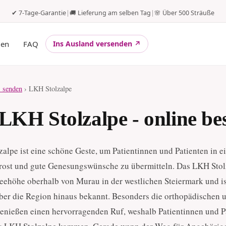
✔ 7-Tage-Garantie
|
🚚 Lieferung am selben Tag
|
🌸 Über 500 Sträuße
gen
FAQ
Ins Ausland versenden ↗
 senden
› LKH Stolzalpe
LKH Stolzalpe - online bes
lpe ist eine schöne Geste, um Patientinnen und Patienten in e
Trost und gute Genesungswünsche zu übermitteln. Das LKH Stol
Seehöhe oberhalb von Murau in der westlichen Steiermark und is
 über die Region hinaus bekannt. Besonders die orthopädischen 
enießen einen hervorragenden Ruf, weshalb Patientinnen und P