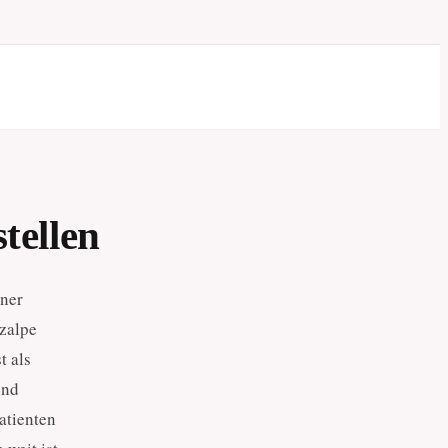
tellen
iner
zalpe
t als
und
atienten