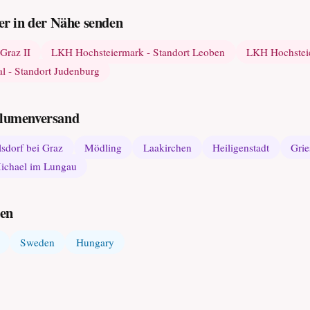
r in der Nähe senden
Graz II
LKH Hochsteiermark - Standort Leoben
LKH Hochsteie
 - Standort Judenburg
 Blumenversand
lsdorf bei Graz
Mödling
Laakirchen
Heiligenstadt
Grie
Michael im Lungau
den
Sweden
Hungary