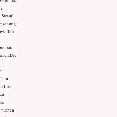
weit ist,
er
n Strauß
rraschung
vielfalt
,
sst sich
immen.Die
r
chen.
nd Ihre
 zu
ben
tationen