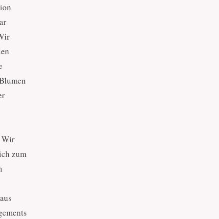
gion
ar
Wir
len
e
e Blumen
er
. Wir
lich zum
n
 aus
ngements