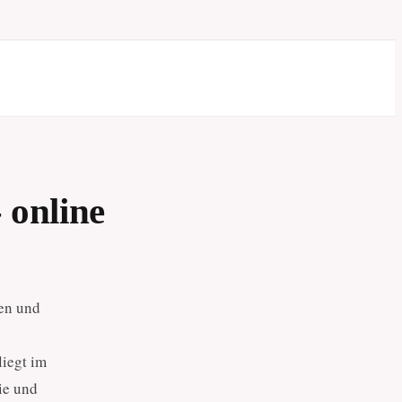
 online
nen und
iegt im
ie und