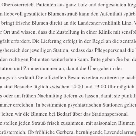
 Oberösterreich. Patienten aus ganz Linz und der gesamten Re
n liebevoll gestalteter Blumenstrauß kann den Aufenthalt spürb
 bringt frische Blumen direkt an die Landesnervenklinik Linz. 
Ort und wissen, dass die Zustellung in einer Klinik mit sensib
alt erfordert. Die Lieferung erfolgt in der Regel an die zentral
bereich der jeweiligen Station, sodass das Pflegepersonal di
 den richtigen Patienten weiterleiten kann. Bitte geben Sie bei d
Station und Zimmernummer an, damit die Übergabe in der
ngslos verläuft.Die offiziellen Besuchszeiten variieren je nach
en sind Besuche täglich zwischen 14:00 und 19:00 Uhr möglich
 oder am frühen Nachmittag liefern zu lassen, damit sie pünkt
immer erreichen. In bestimmten psychiatrischen Stationen gelte
leiten wir die Blumen bei Bedarf über das Stationspersonal
nz stellen jeden Strauß frisch zusammen, mit saisonalen Blumen
erösterreich. Ob fröhliche Gerbera, beruhigende Lavendelarra