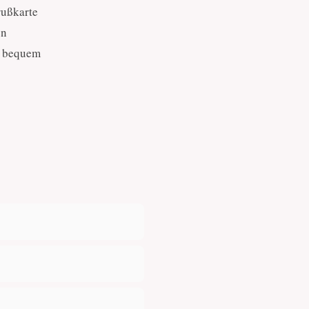
rußkarte
en
ie bequem