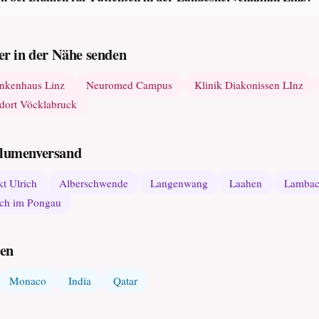
r in der Nähe senden
ankenhaus Linz
Neuromed Campus
Klinik Diakonissen LInz
dort Vöcklabruck
 Blumenversand
t Ulrich
Alberschwende
Langenwang
Laahen
Lamba
ch im Pongau
den
Monaco
India
Qatar