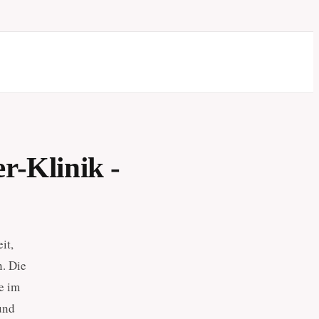
r-Klinik -
it,
. Die
e im
und