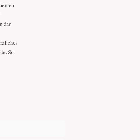
tienten
in der
rzliches
rde. So