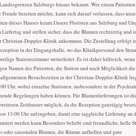
 Landesgrenzen Salzburgs hinaus bekannt. Wer einem Patienten 
 Freude bereiten möchte, kann sich darauf verlassen, dass unse
iten dieses Hauses kennt.Unsere Floristen aus Salzburg und U
 Liefertag und stellen sicher, dass die Blumen rechtzeitig und i
 Christian-Doppler-Klinik ankommen. Die Zustellung erfolgt i
Rezeption in der Eingangshalle, wo das Klinikpersonal den Stra
ilige Stationszimmer weiterleitet. Es ist daher hilfreich, wenn 
igen Namen des Patienten, die Station und nach Möglichkeit die
lgemeinen Besuchszeiten in der Christian-Doppler-Klinik lie
00 Uhr, wobei einzelne Stationen, insbesondere in der Psychiat
chende Regelungen haben können. Für Blumenlieferungen ist di
reiteren Zeitfenster möglich, da die Rezeption ganztägig besetzt
or 13:00 Uhr aufzugeben, damit eine taggleiche Lieferung an 
ntiert werden kann.Besonders beliebt sind freundliche, helle S
us oder saisonalen Blumen, die Räume aufhellen und gute