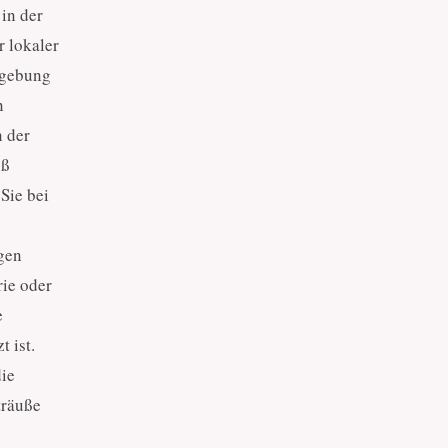
in der
r lokaler
mgebung
n
n der
uß
Sie bei
gen
rie oder
e
 ist.
die
träuße