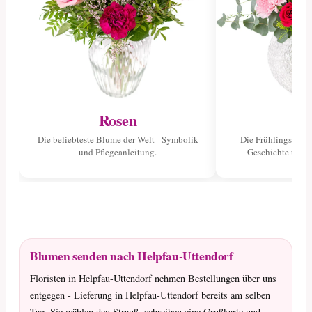
Rosen
Tu
Die beliebteste Blume der Welt - Symbolik
Die Frühlingsblume
und Pflegeanleitung.
Geschichte und 
Blumen senden nach Helpfau-Uttendorf
Floristen in Helpfau-Uttendorf nehmen Bestellungen über uns
entgegen - Lieferung in Helpfau-Uttendorf bereits am selben
Tag. Sie wählen den Strauß, schreiben eine Grußkarte und