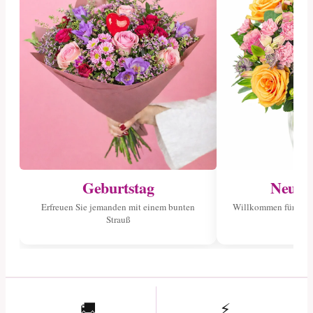
Geburtstag
Neuge
Erfreuen Sie jemanden mit einem bunten
Willkommen für das 
Strauß
🚚
⚡