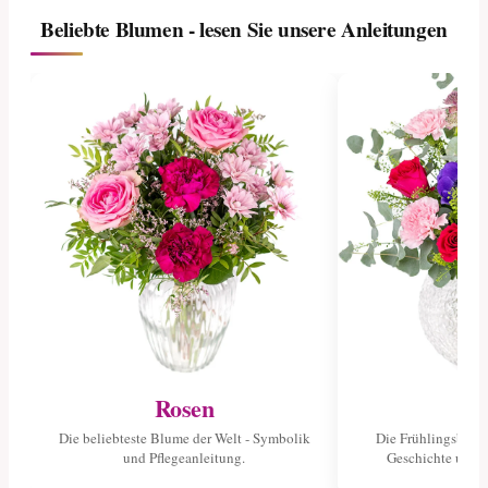
Beliebte Blumen - lesen Sie unsere Anleitungen
Rosen
Tu
Die beliebteste Blume der Welt - Symbolik
Die Frühlingsblume
und Pflegeanleitung.
Geschichte und 