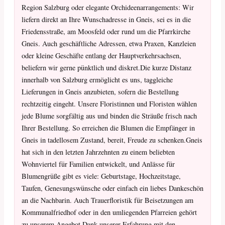
Region Salzburg oder elegante Orchideenarrangements: Wir
liefern direkt an Ihre Wunschadresse in Gneis, sei es in die
Friedensstraße, am Moosfeld oder rund um die Pfarrkirche
Gneis. Auch geschäftliche Adressen, etwa Praxen, Kanzleien
oder kleine Geschäfte entlang der Hauptverkehrsachsen,
beliefern wir gerne pünktlich und diskret.Die kurze Distanz
innerhalb von Salzburg ermöglicht es uns, taggleiche
Lieferungen in Gneis anzubieten, sofern die Bestellung
rechtzeitig eingeht. Unsere Floristinnen und Floristen wählen
jede Blume sorgfältig aus und binden die Sträuße frisch nach
Ihrer Bestellung. So erreichen die Blumen die Empfänger in
Gneis in tadellosem Zustand, bereit, Freude zu schenken.Gneis
hat sich in den letzten Jahrzehnten zu einem beliebten
Wohnviertel für Familien entwickelt, und Anlässe für
Blumengrüße gibt es viele: Geburtstage, Hochzeitstage,
Taufen, Genesungswünsche oder einfach ein liebes Dankeschön
an die Nachbarin. Auch Trauerfloristik für Beisetzungen am
Kommunalfriedhof oder in den umliegenden Pfarreien gehört
zu unserem Angebot.Dank unserer Erfahrung mit den