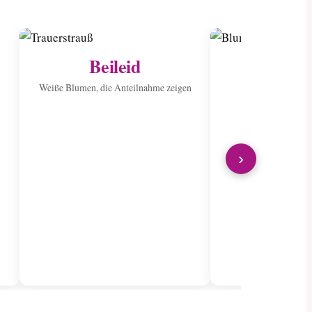
Beileid
Ins Kran
sen
Weiße Blumen, die Anteilnahme zeigen
Verbreiten Sie Fr
wunderschön
›