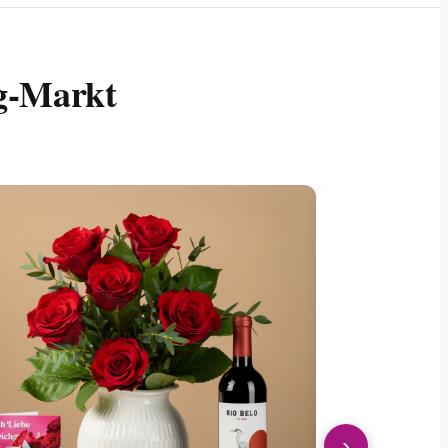
g-Markt
›